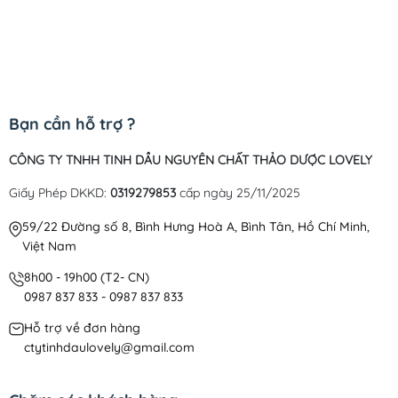
Bạn cần hỗ trợ ?
CÔNG TY TNHH TINH DẦU NGUYÊN CHẤT THẢO DƯỢC LOVELY
Giấy Phép DKKD:
0319279853
cấp ngày 25/11/2025
59/22 Đường số 8, Bình Hưng Hoà A, Bình Tân, Hồ Chí Minh,
Việt Nam
8h00 - 19h00 (T2- CN)
0987 837 833 - 0987 837 833
Hỗ trợ về đơn hàng
ctytinhdaulovely@gmail.com