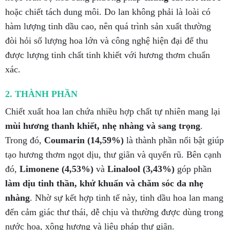
hoặc chiết tách dung môi. Do lan không phải là loài có
hàm lượng tinh dầu cao, nên quá trình sản xuất thường
đòi hỏi số lượng hoa lớn và công nghệ hiện đại để thu
được lượng tinh chất tinh khiết với hương thơm chuẩn
xác.
2. THÀNH PHẦN
Chiết xuất hoa lan chứa nhiều hợp chất tự nhiên mang lại
mùi hương thanh khiết, nhẹ nhàng và sang trọng
.
Trong đó,
Coumarin (14,59%)
là thành phần nổi bật giúp
tạo hương thơm ngọt dịu, thư giãn và quyến rũ. Bên cạnh
đó,
Limonene (4,53%)
và
Linalool (3,43%)
góp phần
làm dịu tinh thần, khử khuẩn và chăm sóc da nhẹ
nhàng
. Nhờ sự kết hợp tinh tế này, tinh dầu hoa lan mang
đến cảm giác thư thái, dễ chịu và thường được dùng trong
nước hoa, xông hương và liệu pháp thư giãn.