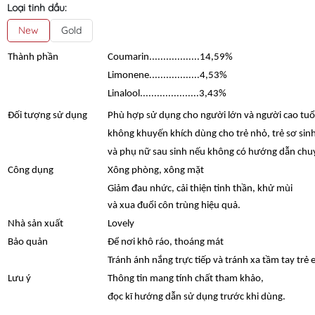
Loại tinh dầu:
New
Gold
Thành phần
Coumarin..................14,59%
Limonene..................4,53%
Linalool.....................3,43%
Đối tượng sử dụng
Phù hợp sử dụng cho người lớn và người cao tuổ
không khuyến khích dùng cho trẻ nhỏ, trẻ sơ sin
và phụ nữ sau sinh nếu không có hướng dẫn ch
Công dụng
Xông phòng, xông mặt
Giảm đau nhức, cải thiện tinh thần, khử mùi
và xua đuổi côn trùng hiệu quả.
Nhà sản xuất
Lovely
Bảo quản
Để nơi khô ráo, thoáng mát
Tránh ánh nắng trực tiếp và tránh xa tầm tay trẻ 
Lưu ý
Thông tin mang tính chất tham khảo,
đọc kĩ hướng dẫn sử dụng trước khi dùng.