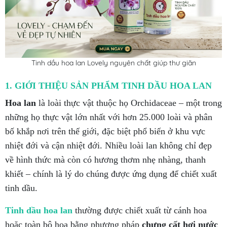
Tinh dầu hoa lan Lovely nguyên chất giúp thư giãn
1. GIỚI THIỆU SẢN PHẨM TINH DẦU HOA LAN
Hoa lan
là loài thực vật thuộc họ Orchidaceae – một trong
những họ thực vật lớn nhất với hơn 25.000 loài và phân
bố khắp nơi trên thế giới, đặc biệt phổ biến ở khu vực
nhiệt đới và cận nhiệt đới. Nhiều loài lan không chỉ đẹp
về hình thức mà còn có hương thơm nhẹ nhàng, thanh
khiết – chính là lý do chúng được ứng dụng để chiết xuất
tinh dầu.
Tinh dầu hoa lan
thường được chiết xuất từ cánh hoa
hoặc toàn bộ hoa bằng phương pháp
chưng cất hơi nước