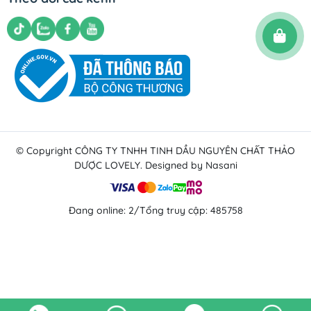
Chính sách vận chuyển
Chính sách bảo mật
© Copyright
CÔNG TY TNHH TINH DẦU NGUYÊN CHẤT THẢO
DƯỢC LOVELY
. Designed by Nasani
Đang online: 2
/
Tổng truy cập: 485758