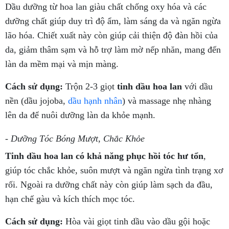
Dầu dưỡng từ hoa lan giàu chất chống oxy hóa và các
dưỡng chất giúp duy trì độ ẩm, làm sáng da và ngăn ngừa
lão hóa. Chiết xuất này còn giúp cải thiện độ đàn hồi của
da, giảm thâm sạm và hỗ trợ làm mờ nếp nhăn, mang đến
làn da mềm mại và mịn màng.
Cách sử dụng:
Trộn 2-3 giọt
tinh dầu hoa lan
với dầu
nền (dầu jojoba,
dầu hạnh nhân
) và massage nhẹ nhàng
lên da để nuôi dưỡng làn da khỏe mạnh.
- Dưỡng Tóc Bóng Mượt, Chắc Khỏe
Tinh dầu hoa lan có khả năng phục hồi tóc hư tổn
,
giúp tóc chắc khỏe, suôn mượt và ngăn ngừa tình trạng xơ
rối. Ngoài ra dưỡng chất này còn giúp làm sạch da đầu,
hạn chế gàu và kích thích mọc tóc.
Cách sử dụng:
Hòa vài giọt tinh dầu vào dầu gội hoặc