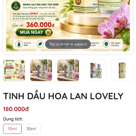
Tap or pinch to expand
TINH DẦU HOA LAN LOVELY
180.000đ
Dung tích:
10ml
30ml