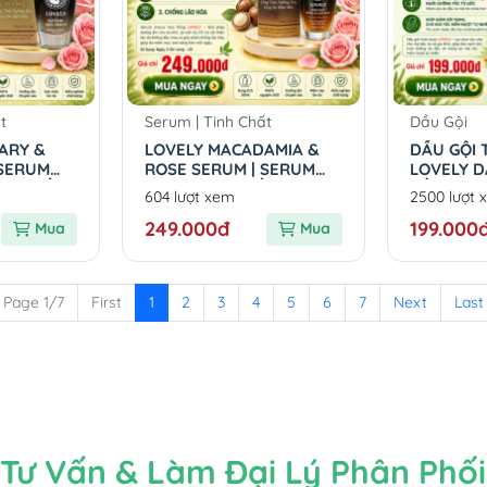
t
Serum | Tinh Chất
Dầu Gội
ARY &
LOVELY MACADAMIA &
DẦU GỘI
 SERUM
ROSE SERUM | SERUM
LOVELY 
HOA HỒNG
MACCA HOA HỒNG
BẦU TRƯỚ
604 lượt xem
2500 lượt 
LOVELY
249.000đ
199.000
Mua
Mua
Page 1/7
First
1
2
3
4
5
6
7
Next
Last
Tư Vấn & Làm Đại Lý Phân Phối 