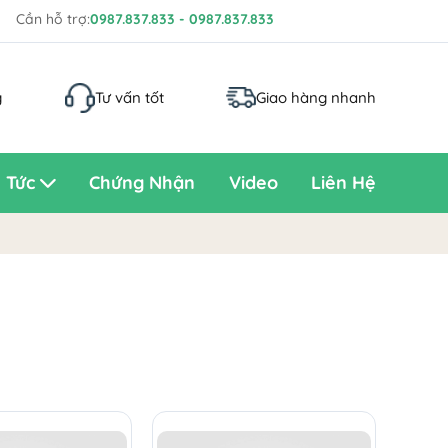
Cần hỗ trợ:
0987.837.833 - 0987.837.833
g
Tư vấn tốt
Giao hàng nhanh
n Tức
Chứng Nhận
Video
Liên Hệ