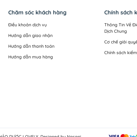
Chăm sóc khách hàng
Chính sách 
Điều khoản dịch vụ
Thông Tin Về Đi
Dịch Chung
Hướng dẫn giao nhận
Cơ chế giải quyế
Hướng dẫn thanh toán
Chính sách kiể
Hướng dẫn mua hàng
Chính sách than
Quy định sử dụ
Chính sách đổi t
Chính sách vận
Chính sách bảo
THẢO DƯỢC LOVELY
. Designed by Nasani