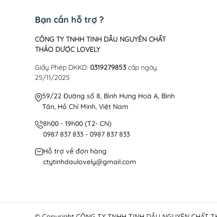
Bạn cần hỗ trợ ?
CÔNG TY TNHH TINH DẦU NGUYÊN CHẤT
THẢO DƯỢC LOVELY
Giấy Phép DKKD:
0319279853
cấp ngày
25/11/2025
59/22 Đường số 8, Bình Hưng Hoà A, Bình
Tân, Hồ Chí Minh, Việt Nam
8h00 - 19h00 (T2- CN)
0987 837 833 - 0987 837 833
Hỗ trợ về đơn hàng
ctytinhdaulovely@gmail.com
© Copyright
CÔNG TY TNHH TINH DẦU NGUYÊN CHẤT 