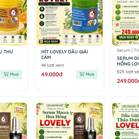
Serum | Ti
U THƯ
HÍT LOVELY DẦU GIẢI
CẢM
SERUM D
HỒNG LOV
44 lượt xem
COCONUT
825 lượt x
49.000đ
Mua
Mua
SERUM
249.000