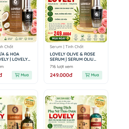
nh Chất
Serum | Tinh Chất
ỪA & HOA
LOVELY OLIVE & ROSE
ELY | LOVELY
SERUM | SERUM OLIU
 & ROSE
HOA HỒNG LOVELY
em
716 lượt xem
đ
249.000đ
Mua
Mua