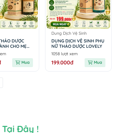
Dung Dịch Vệ Sinh
 THẢO DƯỢC
DUNG DỊCH VỆ SINH PHỤ
DÀNH CHO MẸ
NỮ THẢO DƯỢC LOVELY
C VÀ SAU SINH
xem
1058 lượt xem
đ
199.000đ
Mua
Mua
Tại Đây !