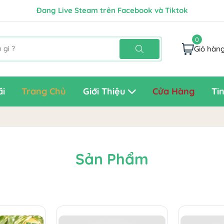
Đang Live Steam trên Facebook và Tiktok
Chào mừng Quý Khách đến với Lovely
✨ FREE SHIP CHO MỌI ĐƠN HÀNG ✨
0
Chiết Khấu Tốt Nhất Cho Đại Lý Bán Hàng
Giỏ hàn
i
Trang Chủ
Giới Thiệu
Cửa Hàng
Ti
Sản Phẩm