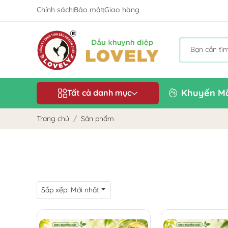
Chính sách
Bảo mật
Giao hàng
|
|
Khuyến Mã
Tất cả danh mục
Trang chủ
Sản phẩm
Sắp xếp:
Mới nhất