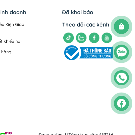
kinh doanh
Đã khai báo
Theo dõi các kênh
ều Kiện Giao
t khiếu nại
m hàng
h toán
ng
rả
 chuyển
 mật
Đang online: 1
/
Tổng truy cập: 483266