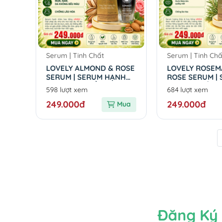
Serum | Tinh Chất
Serum | Tinh Chấ
LOVELY ALMOND & ROSE
LOVELY ROSEM
SERUM | SERUM HẠNH
ROSE SERUM |
NHÂN HOA HỒNG
HƯƠNG THẢO 
598 lượt xem
684 lượt xem
LOVELY
LOVELY
249.000đ
249.000đ
Mua
Đăng Ký 