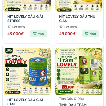
HÍT LOVELY DẦU GIẢI
HÍT LOVELY DẦU THƯ
STRESS
GIÃN
47 lượt xem
42 lượt xem
49.000đ
49.000đ
Mua
Mua
Tinh Dầu & Dầu
HÍT LOVELY DẦU GIẢI
CẢM
TINH DẦU TRÀM