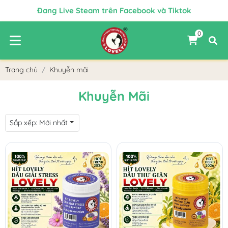
Đang Live Steam trên Facebook và Tiktok
Chào mừng Quý Khách đến với Lovely
0
✨ FREE SHIP CHO MỌI ĐƠN HÀNG ✨
Chiết Khấu Tốt Nhất Cho Đại Lý Bán Hàng
Trang chủ
Khuyễn mãi
Khuyễn Mãi
Sắp xếp:
Mới nhất