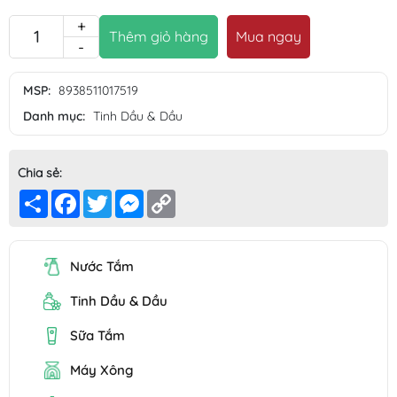
+
Mua ngay
Thêm giỏ hàng
-
MSP:
8938511017519
Danh mục:
Tinh Dầu & Dầu
Chia sẻ:
Share
Facebook
Twitter
Messenger
Copy
Link
Nước Tắm
Tinh Dầu & Dầu
Sữa Tắm
Máy Xông