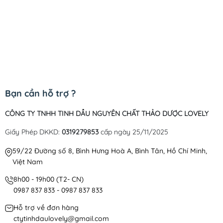
Bạn cần hỗ trợ ?
CÔNG TY TNHH TINH DẦU NGUYÊN CHẤT THẢO DƯỢC LOVELY
Giấy Phép DKKD:
0319279853
cấp ngày 25/11/2025
59/22 Đường số 8, Bình Hưng Hoà A, Bình Tân, Hồ Chí Minh,
Việt Nam
8h00 - 19h00 (T2- CN)
0987 837 833 - 0987 837 833
Hỗ trợ về đơn hàng
ctytinhdaulovely@gmail.com