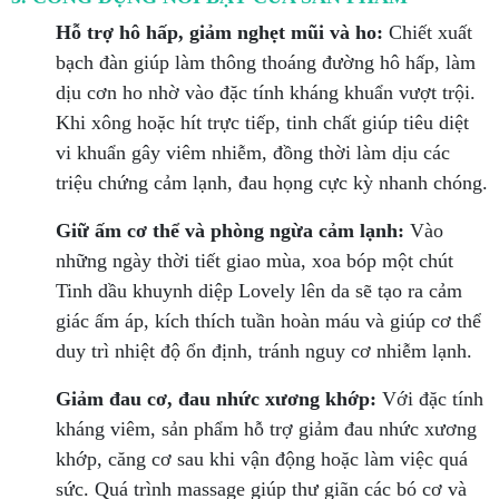
Hỗ trợ hô hấp, giảm nghẹt mũi và ho:
Chiết xuất
bạch đàn giúp làm thông thoáng đường hô hấp, làm
dịu cơn ho nhờ vào đặc tính kháng khuẩn vượt trội.
Khi xông hoặc hít trực tiếp, tinh chất giúp tiêu diệt
vi khuẩn gây viêm nhiễm, đồng thời làm dịu các
triệu chứng cảm lạnh, đau họng cực kỳ nhanh chóng.
Giữ ấm cơ thể và phòng ngừa cảm lạnh:
Vào
những ngày thời tiết giao mùa, xoa bóp một chút
Tinh dầu khuynh diệp Lovely lên da sẽ tạo ra cảm
giác ấm áp, kích thích tuần hoàn máu và giúp cơ thể
duy trì nhiệt độ ổn định, tránh nguy cơ nhiễm lạnh.
Giảm đau cơ, đau nhức xương khớp:
Với đặc tính
kháng viêm, sản phẩm hỗ trợ giảm đau nhức xương
khớp, căng cơ sau khi vận động hoặc làm việc quá
sức. Quá trình massage giúp thư giãn các bó cơ và