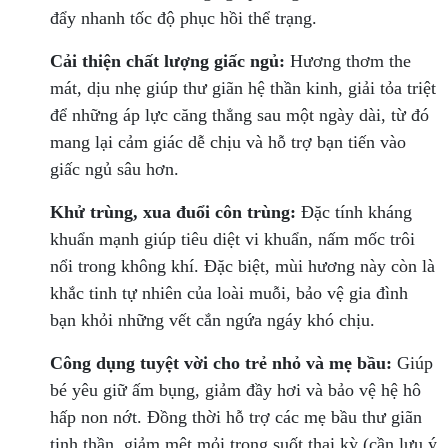
đẩy nhanh tốc độ phục hồi thể trạng.
Cải thiện chất lượng giấc ngủ:
Hương thơm the
mát, dịu nhẹ giúp thư giãn hệ thần kinh, giải tỏa triệt
để những áp lực căng thẳng sau một ngày dài, từ đó
mang lại cảm giác dễ chịu và hỗ trợ bạn tiến vào
giấc ngủ sâu hơn.
Khử trùng, xua đuổi côn trùng:
Đặc tính kháng
khuẩn mạnh giúp tiêu diệt vi khuẩn, nấm mốc trôi
nổi trong không khí. Đặc biệt, mùi hương này còn là
khắc tinh tự nhiên của loài muỗi, bảo vệ gia đình
bạn khỏi những vết cắn ngứa ngáy khó chịu.
Công dụng tuyệt vời cho trẻ nhỏ và mẹ bầu:
Giúp
bé yêu giữ ấm bụng, giảm đầy hơi và bảo vệ hệ hô
hấp non nớt. Đồng thời hỗ trợ các mẹ bầu thư giãn
tinh thần, giảm mệt mỏi trong suốt thai kỳ (cần lưu ý