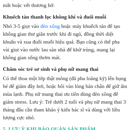
mắt hoặc vết thương hở.
Khuếch tán thanh lọc không khí và đuổi muỗi
Nhỏ 3-5 giọt vào
đèn xông
hoặc máy khuếch tán để tạo
không gian thư giãn trước khi đi ngủ, đồng thời diệt
khuẩn và xua đuổi muỗi hiệu quả. Bạn cũng có thể pha
vài giọt vào nước lau sàn nhà để khử trùng, mang lại
không gian sống thơm mát.
Chăm sóc trẻ sơ sinh và phụ nữ mang thai
Có thể thoa một lớp thật mỏng (đã pha loãng kỹ) lên bụng
bé để giảm đầy hơi, hoặc bôi vào lòng bàn chân để giữ ấm
mùa lạnh. Phụ nữ mang thai ưu tiên dùng đèn xông để
giảm stress. Lưu ý: Trẻ dưới 2 tuổi và phụ nữ mang thai 3
tháng đầu cần tham khảo ý kiến bác sĩ và dùng với liều
lượng cực nhỏ.
5. LƯU Ý KHI BẢO QUẢN SẢN PHẨM