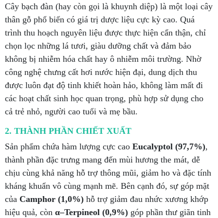
Cây bạch đàn (hay còn gọi là khuynh diệp) là một loại cây
thân gỗ phổ biến có giá trị dược liệu cực kỳ cao. Quá
trình thu hoạch nguyên liệu được thực hiện cẩn thận, chỉ
chọn lọc những lá tươi, giàu dưỡng chất và đảm bảo
không bị nhiễm hóa chất hay ô nhiễm môi trường. Nhờ
công nghệ chưng cất hơi nước hiện đại, dung dịch thu
được luôn đạt độ tinh khiết hoàn hảo, không làm mất đi
các hoạt chất sinh học quan trọng, phù hợp sử dụng cho
cả trẻ nhỏ, người cao tuổi và mẹ bầu.
2. THÀNH PHẦN CHIẾT XUẤT
Sản phẩm chứa hàm lượng cực cao
Eucalyptol (97,7%)
,
thành phần đặc trưng mang đến mùi hương the mát, dễ
chịu cùng khả năng hỗ trợ thông mũi, giảm ho và đặc tính
kháng khuẩn vô cùng mạnh mẽ. Bên cạnh đó, sự góp mặt
của
Camphor (1,0%)
hỗ trợ giảm đau nhức xương khớp
hiệu quả, còn
α–Terpineol (0,9%)
góp phần thư giãn tinh