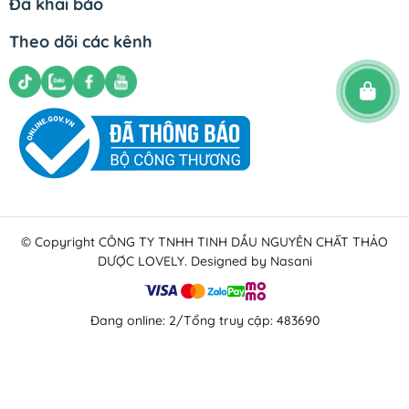
Đã khai báo
Chính sách đổi trả
Theo dõi các kênh
Chính sách vận chuyển
Chính sách bảo mật
© Copyright
CÔNG TY TNHH TINH DẦU NGUYÊN CHẤT THẢO
DƯỢC LOVELY
. Designed by Nasani
Đang online: 2
/
Tổng truy cập: 483690