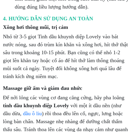
dùng đúng liều lượng hướng dẫn).
4. HƯỚNG DẪN SỬ DỤNG AN TOÀN
Xông hơi thông mũi, trị cảm
Nhỏ từ 3-5 giọt Tinh dầu khuynh diệp Lovely vào bát
nước nóng, sau đó trùm kín khăn và xông hơi, hít thở thật
sâu trong khoảng 10-15 phút. Bạn cũng có thể nhỏ 1-2
giọt lên khăn tay hoặc cổ áo để hít thở làm thông thoáng
mũi suốt cả ngày. Tuyệt đối không xông hơi quá lâu để
tránh kích ứng niêm mạc.
Massage giữ ấm và giảm đau nhức
Để nới lỏng các vùng cơ đang căng cứng, hãy pha loãng
tinh dầu khuynh diệp Lovely
với một ít dầu nền (như
dầu dừa,
dầu ô liu
) rồi thoa đều lên cổ, ngực, lưng hoặc
lòng bàn chân. Massage nhẹ nhàng để dưỡng chất thẩm
thấu sâu. Tránh thoa lên các vùng da nhạy cảm như quanh