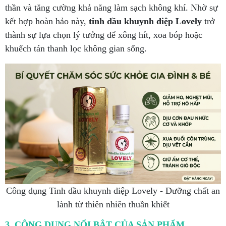
thần và tăng cường khả năng làm sạch không khí. Nhờ sự
kết hợp hoàn hảo này,
tinh dầu khuynh diệp Lovely
trở
thành sự lựa chọn lý tưởng để xông hít, xoa bóp hoặc
khuếch tán thanh lọc không gian sống.
Công dụng Tinh dầu khuynh diệp Lovely - Dưỡng chất an
lành từ thiên nhiên thuần khiết
3. CÔNG DỤNG NỔI BẬT CỦA SẢN PHẨM