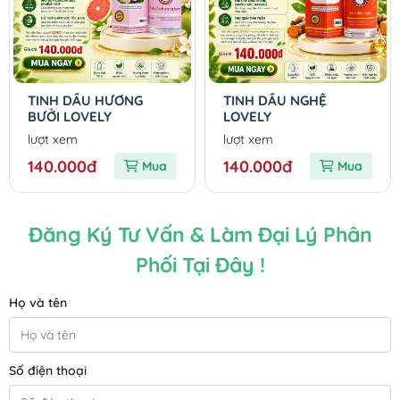
TINH DẦU HƯƠNG
TINH DẦU NGHỆ
BƯỞI LOVELY
LOVELY
lượt xem
lượt xem
140.000đ
140.000đ
Mua
Mua
Đăng Ký Tư Vấn & Làm Đại Lý Phân
Phối Tại Đây !
Họ và tên
Số điện thoại