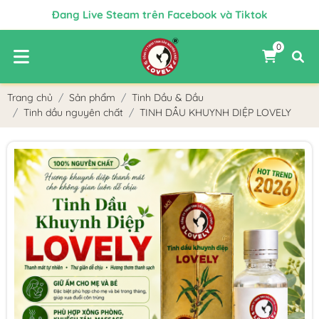
Đang Live Steam trên Facebook và Tiktok
Chào mừng Quý Khách đến với Lovely
0
✨ FREE SHIP CHO MỌI ĐƠN HÀNG ✨
Chiết Khấu Tốt Nhất Cho Đại Lý Bán Hàng
Trang chủ
Sản phẩm
Tinh Dầu & Dầu
Tinh dầu nguyên chất
TINH DẦU KHUYNH DIỆP LOVELY