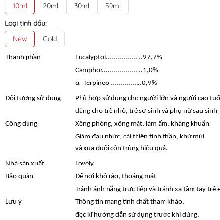
10ml
20ml
30ml
50ml
Loại tinh dầu:
New
Gold
Thành phần
Eucalyptol...................97,7%
Camphor.....................1,0%
α- Terpineol................0,9%
Đối tượng sử dụng
Phù hợp sử dụng cho người lớn và người cao tuổ
dùng cho trẻ nhỏ, trẻ sơ sinh và phụ nữ sau sinh
Công dụng
Xông phòng, xông mặt, làm ấm, kháng khuẩn
Giảm đau nhức, cải thiện tinh thần, khử mùi
và xua đuổi côn trùng hiệu quả.
Nhà sản xuất
Lovely
Bảo quản
Để nơi khô ráo, thoáng mát
Tránh ánh nắng trực tiếp và tránh xa tầm tay trẻ 
Lưu ý
Thông tin mang tính chất tham khảo,
đọc kĩ hướng dẫn sử dụng trước khi dùng.