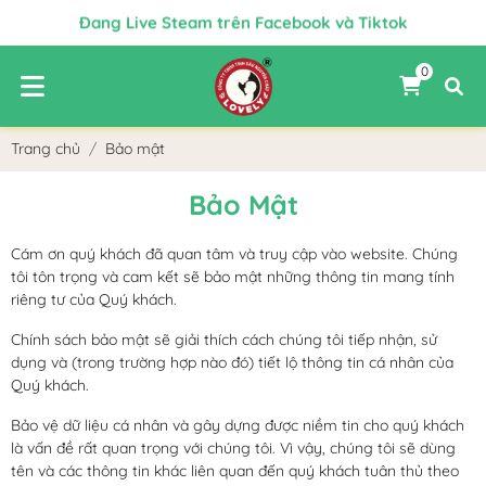
Đang Live Steam trên Facebook và Tiktok
Chào mừng Quý Khách đến với Lovely
0
✨ FREE SHIP CHO MỌI ĐƠN HÀNG ✨
Chiết Khấu Tốt Nhất Cho Đại Lý Bán Hàng
Trang chủ
Bảo mật
Bảo Mật
Cám ơn quý khách đã quan tâm và truy cập vào website. Chúng
tôi tôn trọng và cam kết sẽ bảo mật những thông tin mang tính
riêng tư của Quý khách.
Chính sách bảo mật sẽ giải thích cách chúng tôi tiếp nhận, sử
dụng và (trong trường hợp nào đó) tiết lộ thông tin cá nhân của
Quý khách.
Bảo vệ dữ liệu cá nhân và gây dựng được niềm tin cho quý khách
là vấn đề rất quan trọng với chúng tôi. Vì vậy, chúng tôi sẽ dùng
tên và các thông tin khác liên quan đến quý khách tuân thủ theo