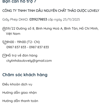
Bạn cần hỗ trợ ?
CÔNG TY TNHH TINH DẦU NGUYÊN CHẤT THẢO DƯỢC LOVELY
Giấy Phép DKKD:
0319279853
cấp ngày 25/11/2025
59/22 Đường số 8, Bình Hưng Hoà A, Bình Tân, Hồ Chí Minh,
Việt Nam
8h00 - 19h00 (T2- CN)
0987 837 833 - 0987 837 833
Hỗ trợ về đơn hàng
ctytinhdaulovely@gmail.com
Chăm sóc khách hàng
Điều khoản dịch vụ
Hướng dẫn giao nhận
Hướng dẫn thanh toán