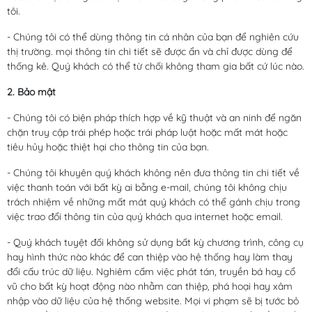
tôi.
- Chúng tôi có thể dùng thông tin cá nhân của bạn để nghiên cứu
thị trường. mọi thông tin chi tiết sẽ được ẩn và chỉ được dùng để
thống kê. Quý khách có thể từ chối không tham gia bất cứ lúc nào.
2. Bảo mật
- Chúng tôi có biện pháp thích hợp về kỹ thuật và an ninh để ngăn
chặn truy cập trái phép hoặc trái pháp luật hoặc mất mát hoặc
tiêu hủy hoặc thiệt hại cho thông tin của bạn.
- Chúng tôi khuyên quý khách không nên đưa thông tin chi tiết về
việc thanh toán với bất kỳ ai bằng e-mail, chúng tôi không chịu
trách nhiệm về những mất mát quý khách có thể gánh chịu trong
việc trao đổi thông tin của quý khách qua internet hoặc email.
- Quý khách tuyệt đối không sử dụng bất kỳ chương trình, công cụ
hay hình thức nào khác để can thiệp vào hệ thống hay làm thay
đổi cấu trúc dữ liệu. Nghiêm cấm việc phát tán, truyền bá hay cổ
vũ cho bất kỳ hoạt động nào nhằm can thiệp, phá hoại hay xâm
nhập vào dữ liệu của hệ thống website. Mọi vi phạm sẽ bị tước bỏ