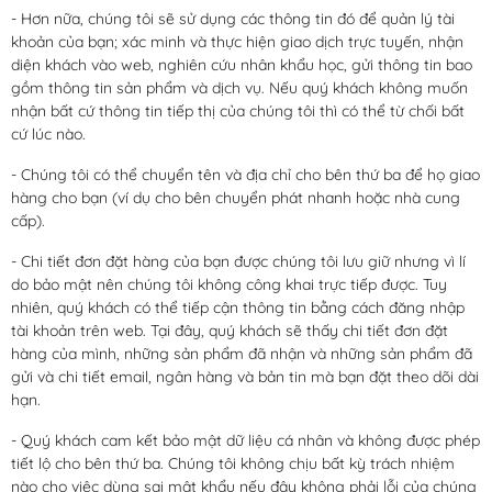
- Hơn nữa, chúng tôi sẽ sử dụng các thông tin đó để quản lý tài
khoản của bạn; xác minh và thực hiện giao dịch trực tuyến, nhận
diện khách vào web, nghiên cứu nhân khẩu học, gửi thông tin bao
gồm thông tin sản phẩm và dịch vụ. Nếu quý khách không muốn
nhận bất cứ thông tin tiếp thị của chúng tôi thì có thể từ chối bất
cứ lúc nào.
- Chúng tôi có thể chuyển tên và địa chỉ cho bên thứ ba để họ giao
hàng cho bạn (ví dụ cho bên chuyển phát nhanh hoặc nhà cung
cấp).
- Chi tiết đơn đặt hàng của bạn được chúng tôi lưu giữ nhưng vì lí
do bảo mật nên chúng tôi không công khai trực tiếp được. Tuy
nhiên, quý khách có thể tiếp cận thông tin bằng cách đăng nhập
tài khoản trên web. Tại đây, quý khách sẽ thấy chi tiết đơn đặt
hàng của mình, những sản phẩm đã nhận và những sản phẩm đã
gửi và chi tiết email, ngân hàng và bản tin mà bạn đặt theo dõi dài
hạn.
- Quý khách cam kết bảo mật dữ liệu cá nhân và không được phép
tiết lộ cho bên thứ ba. Chúng tôi không chịu bất kỳ trách nhiệm
nào cho việc dùng sai mật khẩu nếu đây không phải lỗi của chúng