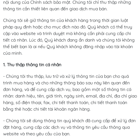
nội dung của Chính sách bảo mật. Chúng tôi chỉ thu thập những
thông tin cần thiết liên quan đến giao dịch mua bán.
Chúng tôi sẽ giữ thông tin của khách hàng trong thời gian luật
pháp quy định hoặc cho mục đích nào đó. Quý khách có thể truy
cập vào website và trình duyệt mà không cần phải cung cấp chi
tiết cá nhân. Lúc đó, Quý khách đang ẩn danh và chúng tôi không
thể biết bạn là ai nếu Quý khách không đăng nhập vào tài khoản
của mình.
1. Thu thập thông tin cá nhân
- Chúng tôi thu thập, lưu trữ và xử lý thông tin của bạn cho quá
trình mua hàng và cho những thông báo sau này liên quan đến
đơn hàng, và để cung cấp dịch vụ, bao gồm một số thông tin cá
nhân: danh hiệu, tên, giới tính, ngày sinh, email, địa chỉ, địa chỉ giao
hàng, số điện thoại, fax, chi tiết thanh toán, chi tiết thanh toán
bằng thẻ hoặc chi tiết tài khoản ngân hàng.
- Chúng tôi sẽ dùng thông tin quý khách đã cung cấp để xử lý đơn
đặt hàng, cung cấp các dịch vụ và thông tin yêu cầu thông qua
website và theo yêu cầu của bạn.