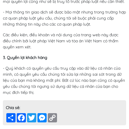
mọi quyền lợi cũng như sẽ bị truy tố trước pháp luật nếu cần thiết.
- Mọi thông tin giao dịch sẽ được bảo mật nhưng trong trường hợp
cơ quan pháp luật yêu cầu, chúng tôi sẽ buộc phải cung cấp
những thông tin này cho các cơ quan pháp luật.
Các điều kiện, điều khoản và nội dung của trang web này được
điều chỉnh bởi luật pháp Việt Nam và tòa án Việt Nam có thẩm
quyền xem xét.
3. Quyền lợi khách hàng
- Quý khách có quyền yêu cầu truy cập vào dữ liệu cá nhân của
mình, có quyền yêu cầu chúng tôi sửa lại những sai sót trong dữ
liệu của bạn mà không mất phí. Bất cứ lúc nào bạn cũng có quyền
yêu cầu chúng tôi ngưng sử dụng dữ liệu cá nhân của bạn cho
mục đích tiếp thị.
Chia sẻ:
Share
Facebook
Twitter
Messenger
Copy
Link